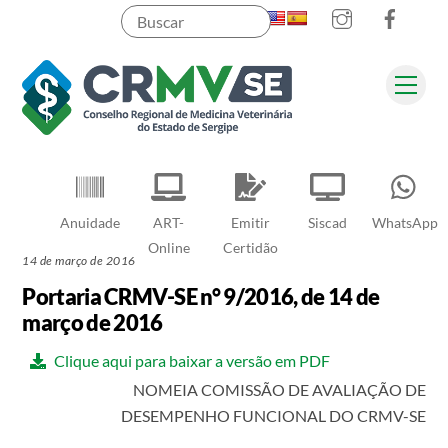
Instagram
Faceb
Skip
to
content
Men
Pesquisar
Anuidade
ART-
Emitir
Siscad
WhatsApp
Online
Certidão
14 de março de 2016
Portaria CRMV-SE n° 9/2016, de 14 de
março de 2016
Clique aqui para baixar a versão em PDF
NOMEIA COMISSÃO DE AVALIAÇÃO DE
DESEMPENHO FUNCIONAL DO CRMV-SE