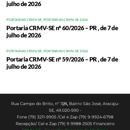
julho de 2026
PORTARIAS CRMV-SE
,
PORTARIAS CRMV-SE 2026
Portaria CRMV-SE n° 60/2026 – PR , de 7 de
julho de 2026
PORTARIAS CRMV-SE
,
PORTARIAS CRMV-SE 2026
Portaria CRMV-SE n° 59/2026 – PR , de 7 de
julho de 2026
Back
Rua Campo do Brito, nº 1151, Bairro São José, Aracaju-
SE, 49.020-590 -
To
Fone (79) 3211-9905 /Cel e Zap (79) 9-9924-6798
Top
Recepção/ Cel e Zap (79) 9 9988-2505 Financeiro