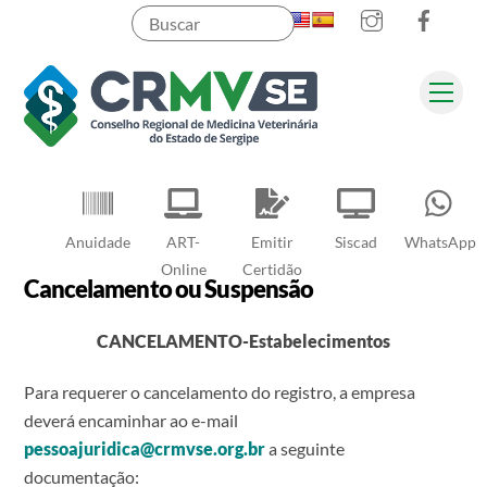
Instagram
Faceb
Skip
to
content
Men
Pesquisar
Anuidade
ART-
Emitir
Siscad
WhatsApp
Online
Certidão
Cancelamento ou Suspensão
CANCELAMENTO-Estabelecimentos
Para requerer o cancelamento do registro, a empresa
deverá encaminhar ao e-mail
pessoajuridica@crmvse.org.br
a seguinte
documentação: