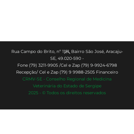
Back
Rua Campo do Brito, nº 1151, Bairro São José, Aracaju-
SE, 49.020-590 -
To
Fone (79) 3211-9905 /Cel e Zap (79) 9-9924-6798
Top
Recepção/ Cel e Zap (79) 9 9988-2505 Financeiro
CRMV-SE - Conselho Regional de Medicina
Veterinária do Estado de Sergipe
2025 - © Todos os direitos reservados