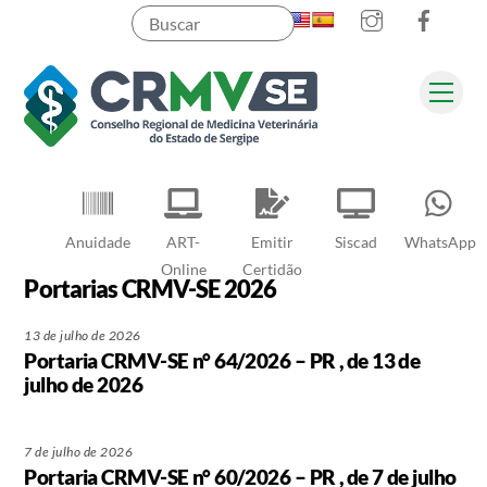
Instagram
Faceb
Skip
to
content
Men
Pesquisar
Anuidade
ART-
Emitir
Siscad
WhatsApp
Online
Certidão
Portarias CRMV-SE 2026
13 de julho de 2026
Portaria CRMV-SE n° 64/2026 – PR , de 13 de
julho de 2026
7 de julho de 2026
Portaria CRMV-SE n° 60/2026 – PR , de 7 de julho