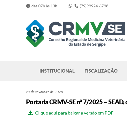
Skip
das 07h às 13h
|
(79)99924-6798
to
content
Pesquisar
INSTITUCIONAL
FISCALIZAÇÃO
21 de fevereiro de 2025
Portaria CRMV-SE n° 7/2025 – SEAD, d
Clique aqui para baixar a versão em PDF