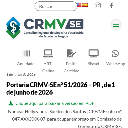
Instagram
Faceb
Skip
to
content
Men
Pesquisar
Anuidade
ART-
Emitir
Siscad
WhatsApp
Online
Certidão
1 de junho de 2026
Portaria CRMV-SE n° 51/2026 – PR , de 1
de junho de 2026
Clique aqui para baixar a versão em PDF
Nomear Hellyzandra Suellen dos Santos , CPF/MF sob o nº
047.XXX.XXX-07, para ocupar emprego em Comissão de
Gerente do CRMV-SE.