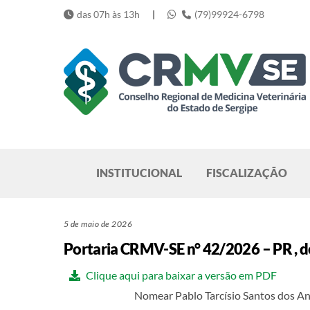
Skip
das 07h às 13h
|
(79)99924-6798
to
content
Pesquisar
INSTITUCIONAL
FISCALIZAÇÃO
5 de maio de 2026
Portaria CRMV-SE n° 42/2026 – PR , d
Clique aqui para baixar a versão em PDF
Nomear Pablo Tarcísio Santos dos A