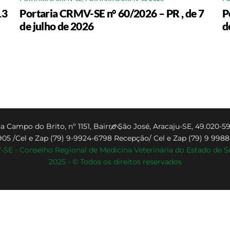
13
Portaria CRMV-SE n° 60/2026 – PR , de 7
P
de julho de 2026
d
Back
a Campo do Brito, nº 1151, Bairro São José, Aracaju-SE, 49.020-59
905 /Cel e Zap (79) 9-9924-6798 Recepção/ Cel e Zap (79) 9 998
To
SE - Conselho Regional de Medicina Veterinária do Estado de S
Top
2025 - © Todos os direitos reservados