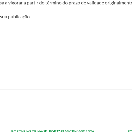
ssa a vigorar a partir do término do prazo de validade originalment
 sua publicação.
PORTARIAS CRMV-SE
,
PORTARIAS CRMV-SE 2026
PO