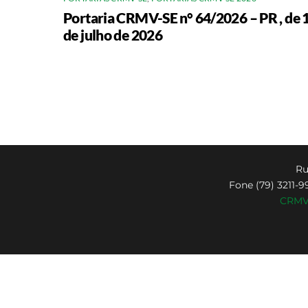
Portaria CRMV-SE n° 64/2026 – PR , de 
de julho de 2026
Ru
Fone (79) 3211-9
CRMV-