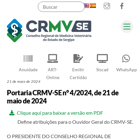
Instagram
Faceb
Skip
to
content
Men
Pesquisar
Anuidade
ART-
Emitir
Siscad
WhatsApp
Online
Certidão
21 de maio de 2024
Portaria CRMV-SE n° 4/2024, de 21 de
maio de 2024
Clique aqui para baixar a versão em PDF
Define atribuições para o Ouvidor Geral do CRMV-SE.
O PRESIDENTE DO CONSELHO REGIONAL DE