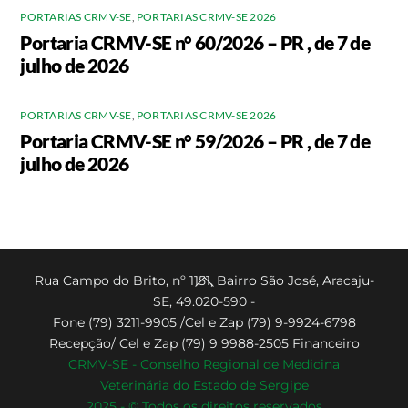
PORTARIAS CRMV-SE
,
PORTARIAS CRMV-SE 2026
Portaria CRMV-SE n° 60/2026 – PR , de 7 de
julho de 2026
PORTARIAS CRMV-SE
,
PORTARIAS CRMV-SE 2026
Portaria CRMV-SE n° 59/2026 – PR , de 7 de
julho de 2026
Back
Rua Campo do Brito, nº 1151, Bairro São José, Aracaju-
SE, 49.020-590 -
To
Fone (79) 3211-9905 /Cel e Zap (79) 9-9924-6798
Top
Recepção/ Cel e Zap (79) 9 9988-2505 Financeiro
CRMV-SE - Conselho Regional de Medicina
Veterinária do Estado de Sergipe
2025 - © Todos os direitos reservados