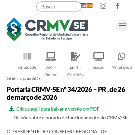
Instagram
Faceb
Skip
to
content
Men
Pesquisar
Anuidade
ART-
Emitir
Siscad
WhatsApp
Online
Certidão
26 de março de 2026
Portaria CRMV-SE n° 34/2026 – PR , de 26
de março de 2026
Clique aqui para baixar a versão em PDF
Dispõe sobre o horário de funcionamento do CRMV/SE.
O PRESIDENTE DO CONSELHO REGIONAL DE