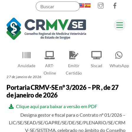
Instagram
Faceb
Skip
to
content
Men
Pesquisar
Anuidade
ART-
Emitir
Siscad
WhatsApp
Online
Certidão
27 de janeiro de 2026
Portaria CRMV-SE n° 3/2026 – PR , de 27
de janeiro de 2026
Clique aqui para baixar a versão em PDF
Designa gestor e fiscal para o Contrato nº 01/2026 –
LIC/SE/SEAD/SE/GAPRE/SE/DE/SE/PLENARIO/SE/CRM
V-SE/SISTEMA, celebrado no âmbito do Conselho