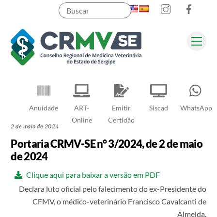
Instagram
Faceb
Skip
to
content
Men
Pesquisar
Anuidade
ART-
Emitir
Siscad
WhatsApp
Online
Certidão
2 de maio de 2024
Portaria CRMV-SE n° 3/2024, de 2 de maio
de 2024
Clique aqui para baixar a versão em PDF
Declara luto oficial pelo falecimento do ex-Presidente do
CFMV, o médico-veterinário Francisco Cavalcanti de
Almeida.