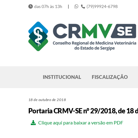
Skip
das 07h às 13h
|
(79)99924-6798
to
content
Pesquisar
INSTITUCIONAL
FISCALIZAÇÃO
18 de outubro de 2018
Portaria CRMV-SE n° 29/2018, de 18 
Clique aqui para baixar a versão em PDF