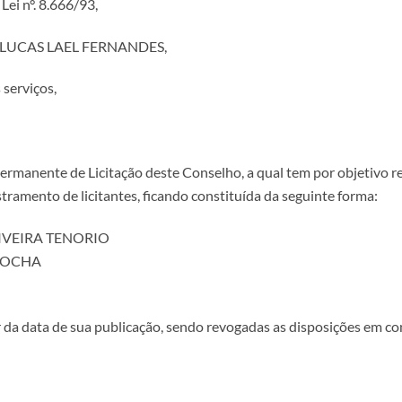
ei n°. 8.666/93,
rio LUCAS LAEL FERNANDES,
serviços,
 Permanente de Licitação deste Conselho, a qual tem por objetivo 
stramento de licitantes, ficando constituída da seguinte forma:
OLIVEIRA TENORIO
 ROCHA
ir da data de sua publicação, sendo revogadas as disposições em co