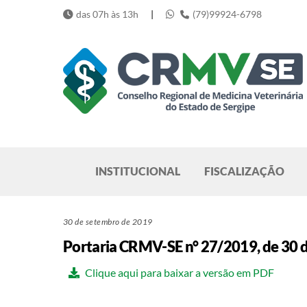
Skip
das 07h às 13h
|
(79)99924-6798
to
content
Pesquisar
INSTITUCIONAL
FISCALIZAÇÃO
30 de setembro de 2019
Portaria CRMV-SE n° 27/2019, de 30 
Clique aqui para baixar a versão em PDF