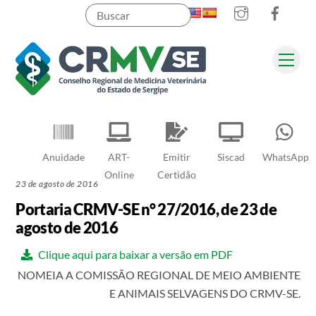
Instagram
Faceb
Skip
to
content
Men
Pesquisar
Anuidade
ART-
Emitir
Siscad
WhatsApp
Online
Certidão
23 de agosto de 2016
Portaria CRMV-SE n° 27/2016, de 23 de
agosto de 2016
Clique aqui para baixar a versão em PDF
NOMEIA A COMISSÃO REGIONAL DE MEIO AMBIENTE
E ANIMAIS SELVAGENS DO CRMV-SE.