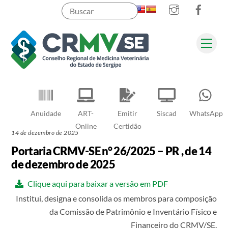
Instagram
Faceb
Skip
to
content
Men
Pesquisar
Anuidade
ART-
Emitir
Siscad
WhatsApp
Online
Certidão
14 de dezembro de 2025
Portaria CRMV-SE n° 26/2025 – PR , de 14
de dezembro de 2025
Clique aqui para baixar a versão em PDF
Institui, designa e consolida os membros para composição
da Comissão de Patrimônio e Inventário Físico e
Financeiro do CRMV/SE.