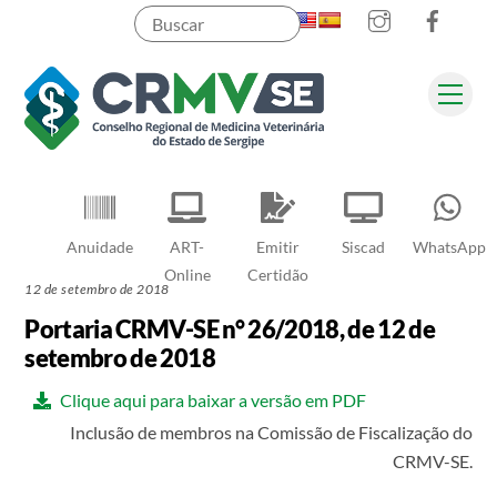
Instagram
Faceb
Skip
to
content
Men
Pesquisar
Anuidade
ART-
Emitir
Siscad
WhatsApp
Online
Certidão
12 de setembro de 2018
Portaria CRMV-SE n° 26/2018, de 12 de
setembro de 2018
Clique aqui para baixar a versão em PDF
Inclusão de membros na Comissão de Fiscalização do
CRMV-SE.