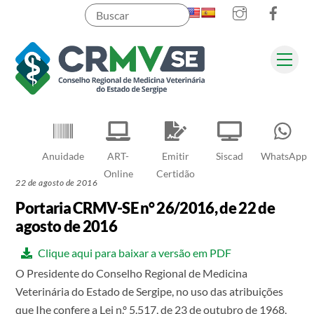
Instagram
Faceb
Skip
to
content
Men
Pesquisar
Anuidade
ART-
Emitir
Siscad
WhatsApp
Online
Certidão
22 de agosto de 2016
Portaria CRMV-SE n° 26/2016, de 22 de
agosto de 2016
Clique aqui para baixar a versão em PDF
O Presidente do Conselho Regional de Medicina
Veterinária do Estado de Sergipe, no uso das atribuições
que Ihe confere a Lei n.º 5.517, de 23 de outubro de 1968,