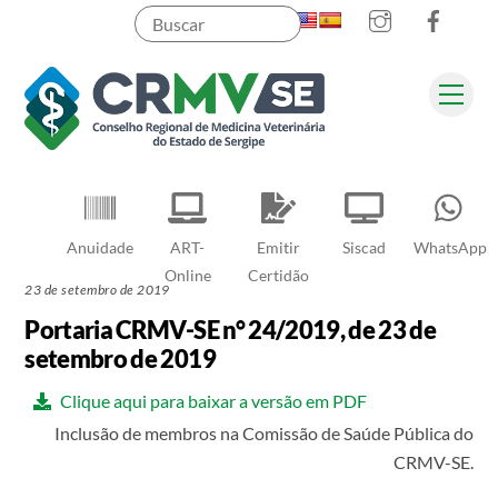
Instagram
Faceb
Skip
to
content
Men
Pesquisar
Anuidade
ART-
Emitir
Siscad
WhatsApp
Online
Certidão
23 de setembro de 2019
Portaria CRMV-SE n° 24/2019, de 23 de
setembro de 2019
Clique aqui para baixar a versão em PDF
Inclusão de membros na Comissão de Saúde Pública do
CRMV-SE.