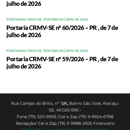
julho de 2026
PORTARIAS CRMV-SE
,
PORTARIAS CRMV-SE 2026
Portaria CRMV-SE n° 60/2026 – PR , de 7 de
julho de 2026
PORTARIAS CRMV-SE
,
PORTARIAS CRMV-SE 2026
Portaria CRMV-SE n° 59/2026 – PR , de 7 de
julho de 2026
Back
Rua Campo do Brito, nº 1151, Bairro São José, Aracaju-
SE, 49.020-590 -
To
Fone (79) 3211-9905 /Cel e Zap (79) 9-9924-6798
Top
Recepção/ Cel e Zap (79) 9 9988-2505 Financeiro