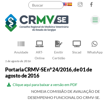
Instagram
Faceb
Skip
to
content
Men
Pesquisar
Anuidade
ART-
Emitir
Siscad
WhatsApp
Online
Certidão
1 de agosto de 2016
Portaria CRMV-SE n° 24/2016, de 01 de
agosto de 2016
Clique aqui para baixar a versão em PDF
NOMEIA COMISSÃO DE AVALIAÇÃO DE
DESEMPENHO FUNCIONAL DO CRMV-SE.