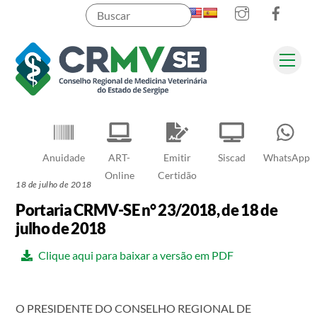
Instagram
Faceb
Skip
to
content
Men
Pesquisar
Anuidade
ART-
Emitir
Siscad
WhatsApp
Online
Certidão
18 de julho de 2018
Portaria CRMV-SE n° 23/2018, de 18 de
julho de 2018
Clique aqui para baixar a versão em PDF
O PRESIDENTE DO CONSELHO REGIONAL DE