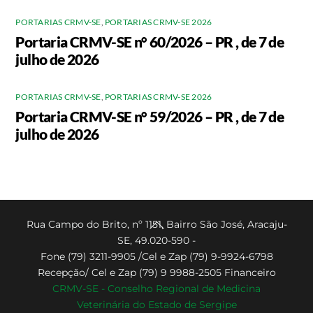
PORTARIAS CRMV-SE
,
PORTARIAS CRMV-SE 2026
Portaria CRMV-SE n° 60/2026 – PR , de 7 de
julho de 2026
PORTARIAS CRMV-SE
,
PORTARIAS CRMV-SE 2026
Portaria CRMV-SE n° 59/2026 – PR , de 7 de
julho de 2026
Back
Rua Campo do Brito, nº 1151, Bairro São José, Aracaju-
SE, 49.020-590 -
To
Fone (79) 3211-9905 /Cel e Zap (79) 9-9924-6798
Top
Recepção/ Cel e Zap (79) 9 9988-2505 Financeiro
CRMV-SE - Conselho Regional de Medicina
Veterinária do Estado de Sergipe