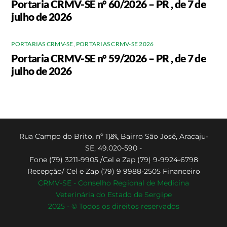
Portaria CRMV-SE n° 60/2026 – PR , de 7 de
julho de 2026
PORTARIAS CRMV-SE
,
PORTARIAS CRMV-SE 2026
Portaria CRMV-SE n° 59/2026 – PR , de 7 de
julho de 2026
Back
Rua Campo do Brito, nº 1151, Bairro São José, Aracaju-
SE, 49.020-590 -
To
Fone (79) 3211-9905 /Cel e Zap (79) 9-9924-6798
Top
Recepção/ Cel e Zap (79) 9 9988-2505 Financeiro
CRMV-SE - Conselho Regional de Medicina
Veterinária do Estado de Sergipe
2025 - © Todos os direitos reservados