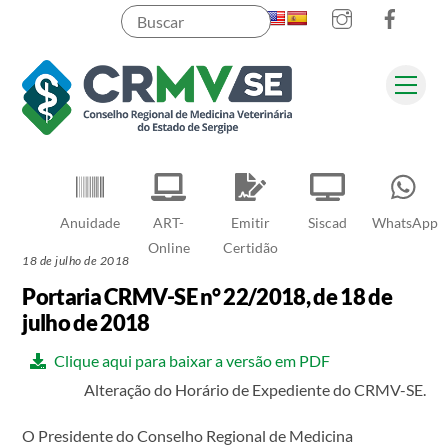
Instagram
Faceb
Skip
to
content
Men
Pesquisar
Anuidade
ART-
Emitir
Siscad
WhatsApp
Online
Certidão
18 de julho de 2018
Portaria CRMV-SE n° 22/2018, de 18 de
julho de 2018
Clique aqui para baixar a versão em PDF
Alteração do Horário de Expediente do CRMV-SE.
O Presidente do Conselho Regional de Medicina