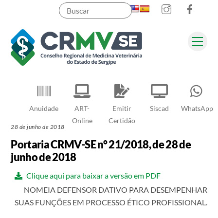
Instagram
Faceb
Skip
to
content
Men
Pesquisar
Anuidade
ART-
Emitir
Siscad
WhatsApp
Online
Certidão
28 de junho de 2018
Portaria CRMV-SE n° 21/2018, de 28 de
junho de 2018
Clique aqui para baixar a versão em PDF
NOMEIA DEFENSOR DATIVO PARA DESEMPENHAR
SUAS FUNÇÕES EM PROCESSO ÉTICO PROFISSIONAL.