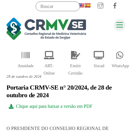
Instagram
Faceb
Skip
to
content
Men
Pesquisar
Anuidade
ART-
Emitir
Siscad
WhatsApp
Online
Certidão
28 de outubro de 2024
Portaria CRMV-SE n° 20/2024, de 28 de
outubro de 2024
Clique aqui para baixar a versão em PDF
O PRESIDENTE DO CONSELHO REGIONAL DE