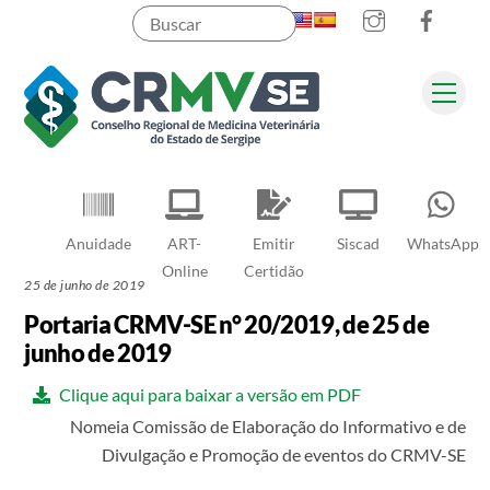
Instagram
Faceb
Skip
to
content
Men
Pesquisar
Anuidade
ART-
Emitir
Siscad
WhatsApp
Online
Certidão
25 de junho de 2019
Portaria CRMV-SE n° 20/2019, de 25 de
junho de 2019
Clique aqui para baixar a versão em PDF
Nomeia Comissão de Elaboração do Informativo e de
Divulgação e Promoção de eventos do CRMV-SE