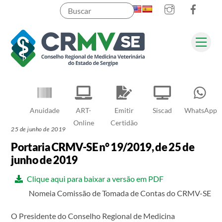
Instagram
Faceb
Skip
to
content
Men
Pesquisar
Anuidade
ART-
Emitir
Siscad
WhatsApp
Online
Certidão
25 de junho de 2019
Portaria CRMV-SE n° 19/2019, de 25 de
junho de 2019
Clique aqui para baixar a versão em PDF
Nomeia Comissão de Tomada de Contas do CRMV-SE
O Presidente do Conselho Regional de Medicina