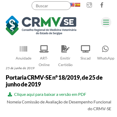
Instagram
Faceb
Skip
to
content
Men
Pesquisar
Anuidade
ART-
Emitir
Siscad
WhatsApp
Online
Certidão
25 de junho de 2019
Portaria CRMV-SE n° 18/2019, de 25 de
junho de 2019
Clique aqui para baixar a versão em PDF
Nomeia Comissão de Avaliação de Desempenho Funcional
do CRMV-SE