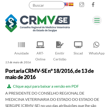
Instagram
Faceb
Skip
to
content
Men
Pesquisar
Anuidade
ART-
Emitir
Siscad
WhatsApp
Online
Certidão
13 de maio de 2016
Portaria CRMV-SE n° 18/2016, de 13 de
maio de 2016
Clique aqui para baixar a versão em PDF
A PRESIDENTE DO CONSELHO REGIONAL DE
MEDICINA VETERINARIA DO ESTADO DO ESTADO DE
SERGIPE (CRMV-SE) no uso das atribuições que lhe são