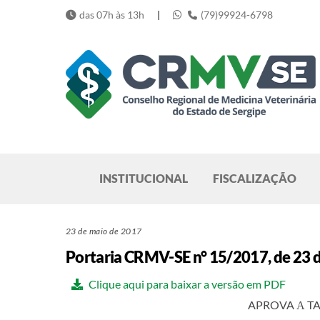
Skip
das 07h às 13h
|
(79)99924-6798
to
content
Pesquisar
INSTITUCIONAL
FISCALIZAÇÃO
23 de maio de 2017
Portaria CRMV-SE n° 15/2017, de 23 
Clique aqui para baixar a versão em PDF
APROVA А TA