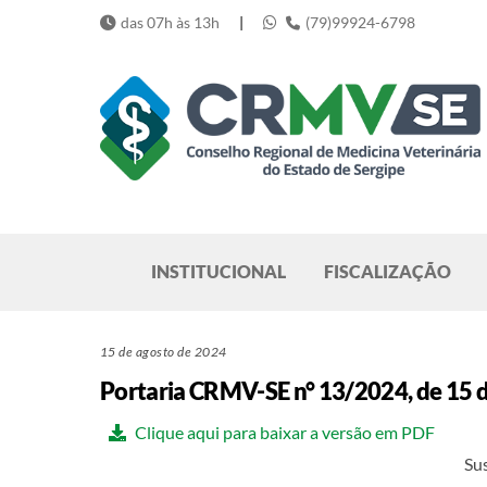
Skip
das 07h às 13h
|
(79)99924-6798
to
content
Pesquisar
INSTITUCIONAL
FISCALIZAÇÃO
15 de agosto de 2024
Portaria CRMV-SE n° 13/2024, de 15 
Clique aqui para baixar a versão em PDF
Su