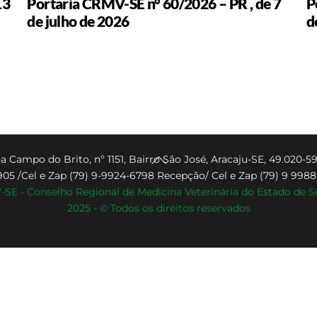
13
Portaria CRMV-SE n° 60/2026 – PR , de 7
P
de julho de 2026
d
Back
a Campo do Brito, nº 1151, Bairro São José, Aracaju-SE, 49.020-59
905 /Cel e Zap (79) 9-9924-6798 Recepção/ Cel e Zap (79) 9 998
To
SE - Conselho Regional de Medicina Veterinária do Estado de S
Top
2025 - © Todos os direitos reservados