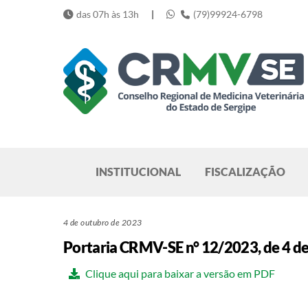
Skip
das 07h às 13h
|
(79)99924-6798
to
content
Pesquisar
INSTITUCIONAL
FISCALIZAÇÃO
4 de outubro de 2023
Portaria CRMV-SE n° 12/2023, de 4 d
Clique aqui para baixar a versão em PDF