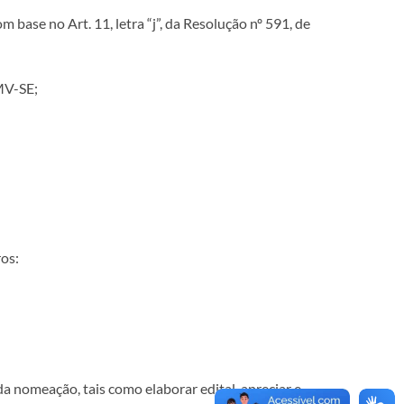
base no Art. 11, letra “j”, da Resolução nº 591, de
MV-SE;
os:
a nomeação, tais como elaborar edital, apreciar e