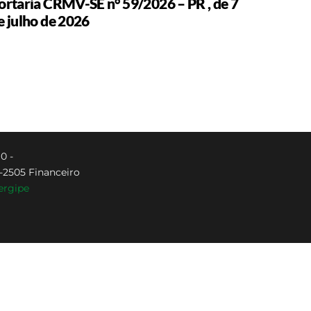
ortaria CRMV-SE n° 59/2026 – PR , de 7
e julho de 2026
0 -
8-2505 Financeiro
ergipe