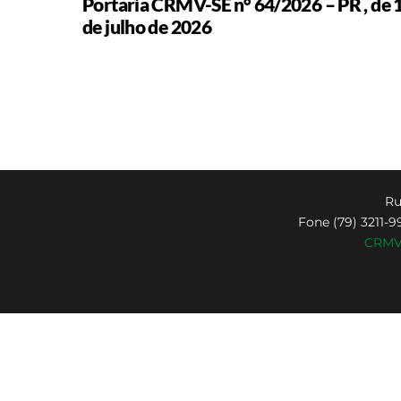
Portaria CRMV-SE n° 64/2026 – PR , de 
de julho de 2026
Ru
Fone (79) 3211-9
CRMV-