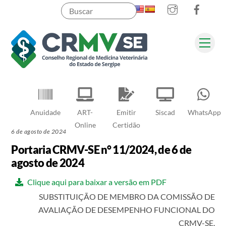
Instagram
Faceb
Skip
to
content
Men
Pesquisar
Anuidade
ART-
Emitir
Siscad
WhatsApp
Online
Certidão
6 de agosto de 2024
Portaria CRMV-SE n° 11/2024, de 6 de
agosto de 2024
Clique aqui para baixar a versão em PDF
SUBSTITUIÇÃO DE MEMBRO DA COMISSÃO DE
AVALIAÇÃO DE DESEMPENHO FUNCIONAL DO
CRMV-SE.