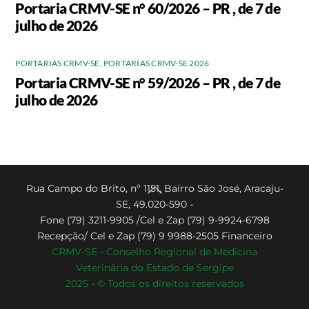
Portaria CRMV-SE n° 60/2026 – PR , de 7 de
julho de 2026
PORTARIAS CRMV-SE
,
PORTARIAS CRMV-SE 2026
Portaria CRMV-SE n° 59/2026 – PR , de 7 de
julho de 2026
Back
Rua Campo do Brito, nº 1151, Bairro São José, Aracaju-
SE, 49.020-590 -
To
Fone (79) 3211-9905 /Cel e Zap (79) 9-9924-6798
Top
Recepção/ Cel e Zap (79) 9 9988-2505 Financeiro
CRMV-SE - Conselho Regional de Medicina
Veterinária do Estado de Sergipe
2025 - © Todos os direitos reservados