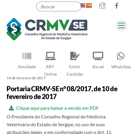
Instagram
Faceb
Skip
to
content
Men
Pesquisar
Anuidade
ART-
Emitir
Siscad
WhatsApp
Online
Certidão
10 de fevereiro de 2017
Portaria CRMV-SE n° 08/2017, de 10 de
fevereiro de 2017
Clique aqui para baixar a versão em PDF
O Presidente do Conselho Regional de Medicina
Veterinária do Estado de Sergipe, no uso de suas
atribuições legais, e em conformidade com o Art. 11,