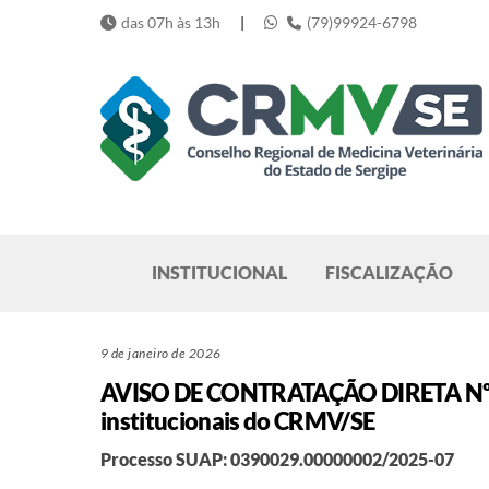
Skip
das 07h às 13h
|
(79)99924-6798
to
content
Pesquisar
INSTITUCIONAL
FISCALIZAÇÃO
9 de janeiro de 2026
AVISO DE CONTRATAÇÃO DIRETA Nº 3/2
institucionais do CRMV/SE
Processo SUAP: 0390029.00000002/2025-07