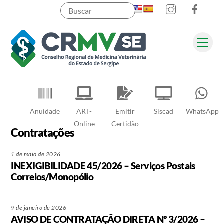
Instagram
Faceb
Skip
to
content
Men
Pesquisar
Anuidade
ART-
Emitir
Siscad
WhatsApp
Online
Certidão
Contratações
1 de maio de 2026
INEXIGIBILIDADE 45/2026 – Serviços Postais
Correios/Monopólio
9 de janeiro de 2026
AVISO DE CONTRATAÇÃO DIRETA Nº 3/2026 –