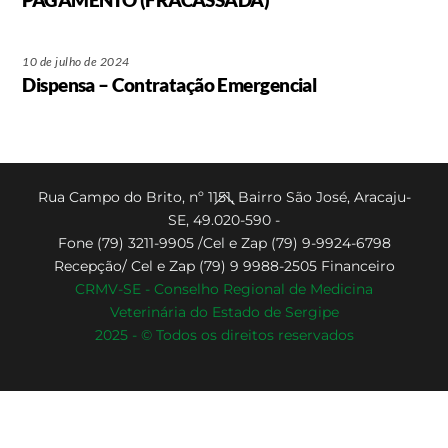
10 de julho de 2024
Dispensa – Contratação Emergencial
Back
Rua Campo do Brito, nº 1151, Bairro São José, Aracaju-
SE, 49.020-590 -
To
Fone (79) 3211-9905 /Cel e Zap (79) 9-9924-6798
Top
Recepção/ Cel e Zap (79) 9 9988-2505 Financeiro
CRMV-SE - Conselho Regional de Medicina
Veterinária do Estado de Sergipe
2025 - © Todos os direitos reservados