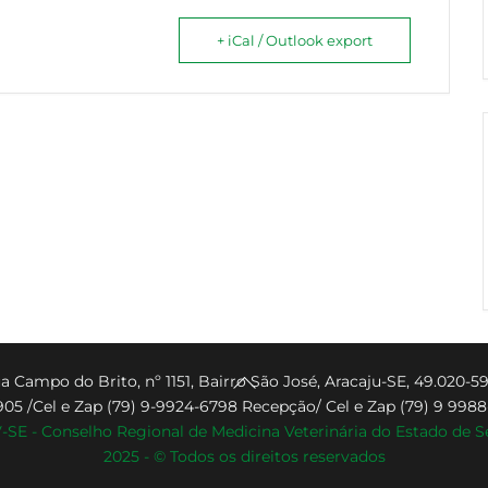
+ iCal / Outlook export
Back
a Campo do Brito, nº 1151, Bairro São José, Aracaju-SE, 49.020-59
905 /Cel e Zap (79) 9-9924-6798 Recepção/ Cel e Zap (79) 9 998
To
SE - Conselho Regional de Medicina Veterinária do Estado de S
Top
2025 - © Todos os direitos reservados