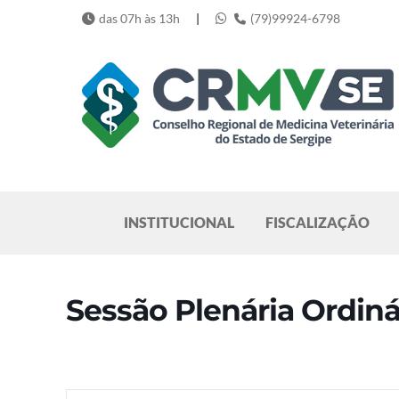
Skip
das 07h às 13h
|
(79)99924-6798
to
content
Pesquisar
INSTITUCIONAL
FISCALIZAÇÃO
Sessão Plenária Ordiná