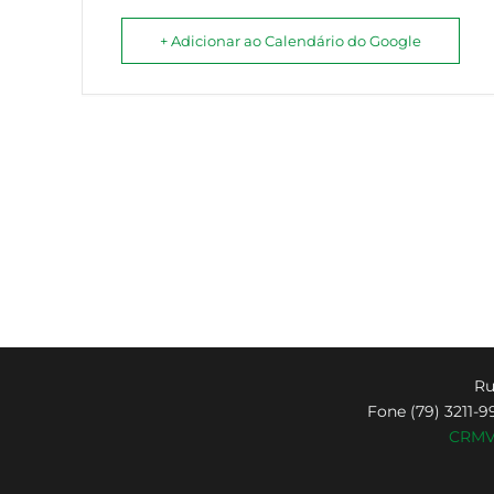
+ Adicionar ao Calendário do Google
Ru
Fone (79) 3211-9
CRMV-