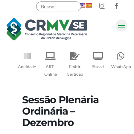
Instagram
Faceb
Skip
to
content
Men
Pesquisar
Anuidade
ART-
Emitir
Siscad
WhatsApp
Online
Certidão
Sessão Plenária
Ordinária –
Dezembro