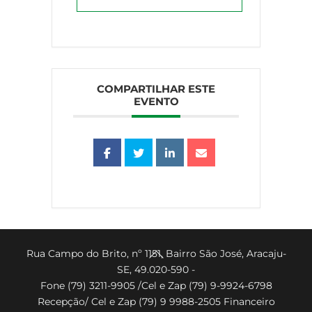
COMPARTILHAR ESTE
EVENTO
Back
Rua Campo do Brito, nº 1151, Bairro São José, Aracaju-
SE, 49.020-590 -
To
Fone (79) 3211-9905 /Cel e Zap (79) 9-9924-6798
Top
Recepção/ Cel e Zap (79) 9 9988-2505 Financeiro