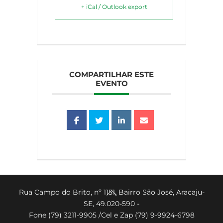
+ iCal / Outlook export
COMPARTILHAR ESTE
EVENTO
Back
Rua Campo do Brito, nº 1151, Bairro São José, Aracaju-
SE, 49.020-590 -
To
Fone (79) 3211-9905 /Cel e Zap (79) 9-9924-6798
Top