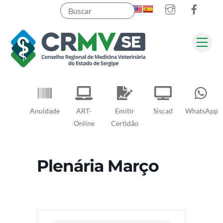
Instagram
Faceb
Skip
to
content
Men
Pesquisar
Anuidade
ART-
Emitir
Siscad
WhatsApp
Online
Certidão
Plenária Março