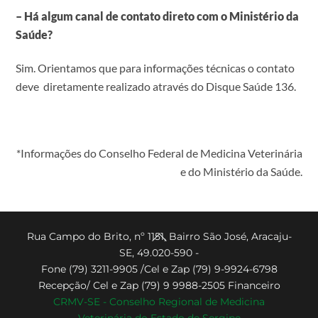
– Há algum canal de contato direto com o Ministério da
Saúde?
Sim. Orientamos que para informações técnicas o contato
deve diretamente realizado através do Disque Saúde 136.
*Informações do Conselho Federal de Medicina Veterinária
e do Ministério da Saúde.
Back
Rua Campo do Brito, nº 1151, Bairro São José, Aracaju-
SE, 49.020-590 -
To
Fone (79) 3211-9905 /Cel e Zap (79) 9-9924-6798
Top
Recepção/ Cel e Zap (79) 9 9988-2505 Financeiro
CRMV-SE - Conselho Regional de Medicina