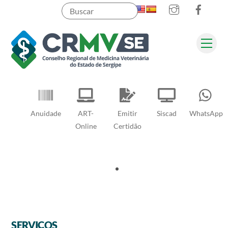
Instagram
Faceb
Skip
to
content
Men
Pesquisar
Anuidade
ART-
Emitir
Siscad
WhatsApp
Online
Certidão
SERVIÇOS