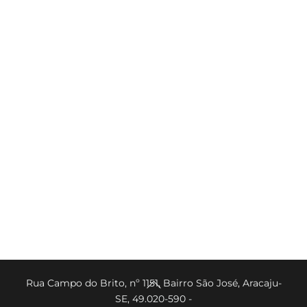
Back
Rua Campo do Brito, nº 1151, Bairro São José, Aracaju-
SE, 49.020-590 -
To